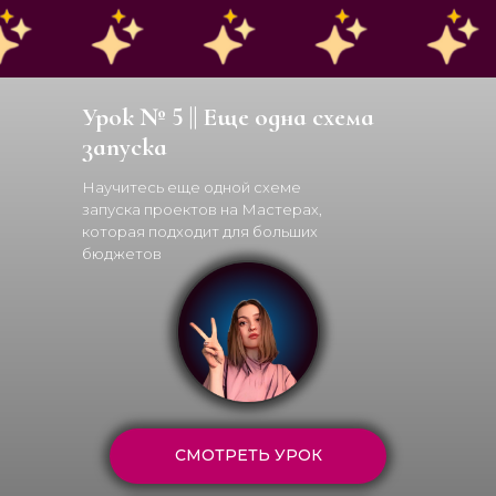
Урок № 5 || Еще одна схема
запуска
Научитесь еще одной схеме
запуска проектов на Мастерах,
которая подходит для больших
бюджетов
СМОТРЕТЬ УРОК