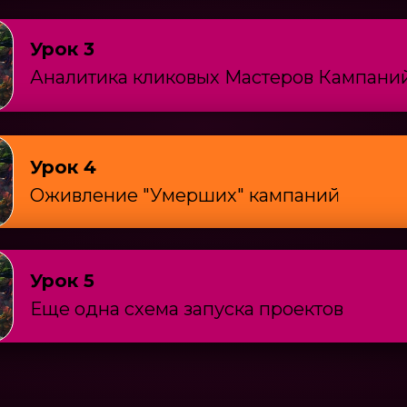
Урок
3
Аналитика кликовых Мастеров Кампани
Урок
4
Оживление "Умерших" кампаний
Урок
5
Еще одна схема запуска проектов